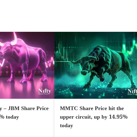
y – JBM Share Price
MMTC Share Price hit the
7% today
upper circuit, up by 14.95%
today