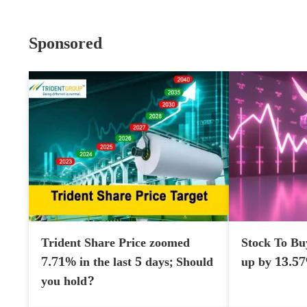
Sponsored
Trident Share Price zoomed
Stock To Bu
7.71% in the last 5 days; Should
up by 13.5
you hold?