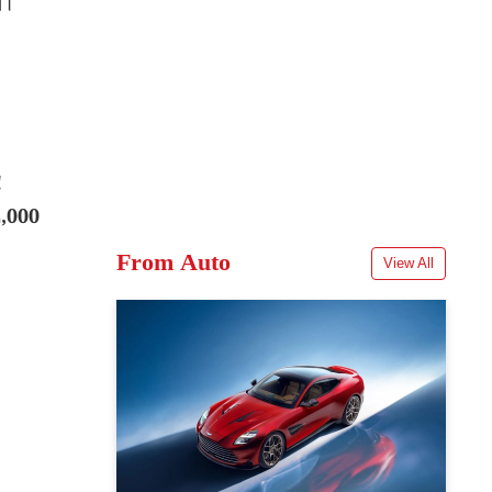
े।
!
2,000
From Auto
View All