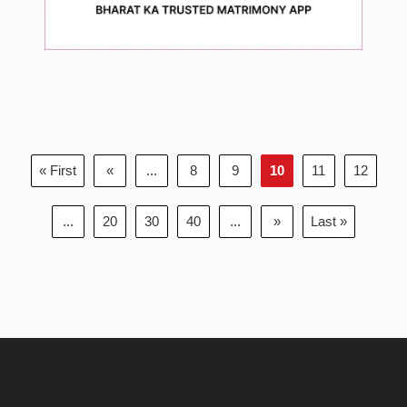
« First
«
...
8
9
10
11
12
...
20
30
40
...
»
Last »