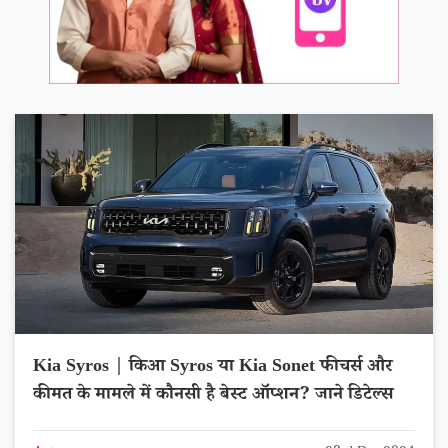
Kia Syros | किआ Syros या Kia Sonet फीचर्स और
कीमत के मामले में कौनसी है बेस्ट ऑप्शन? जाने डिटेल्स