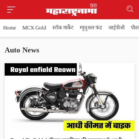
Home
MCX Gold
स्टॉक मार्केट
म्युचुअल फंड
आईपीओ
पोस
Auto News