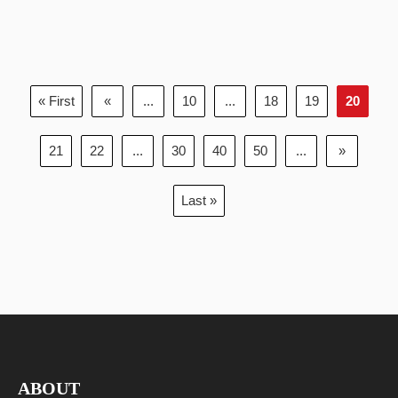
« First
«
...
10
...
18
19
20
21
22
...
30
40
50
...
»
Last »
ABOUT