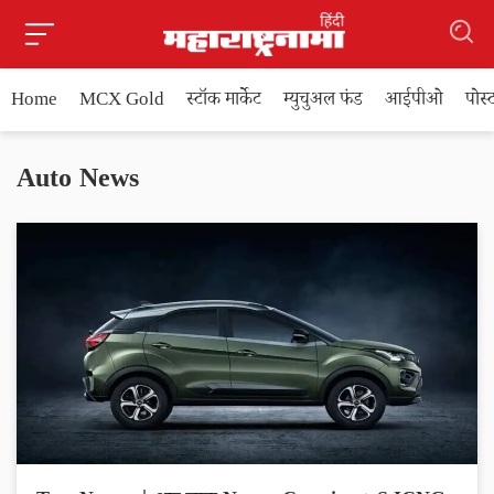
Home
MCX Gold
स्टॉक मार्केट
म्युचुअल फंड
आईपीओ
पोस
Auto News