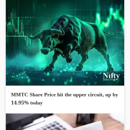
MMTC Share Price hit the upper circuit, up by
14.95% today