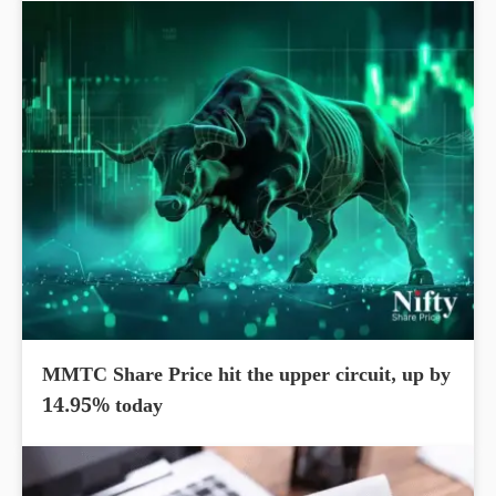
MMTC Share Price hit the upper circuit, up by
14.95% today