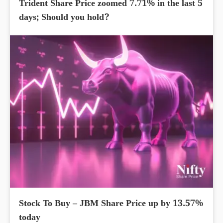
Trident Share Price zoomed 7.71% in the last 5
days; Should you hold?
Stock To Buy – JBM Share Price up by 13.57%
today