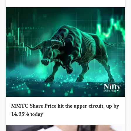
MMTC Share Price hit the upper circuit, up by
14.95% today