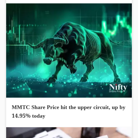
MMTC Share Price hit the upper circuit, up by
14.95% today