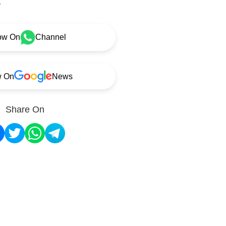
.
ow On
Channel
w On
News
Share On