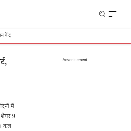
ञान केंद्र
्ट,
िनों में
े शेयर 9
े। कल