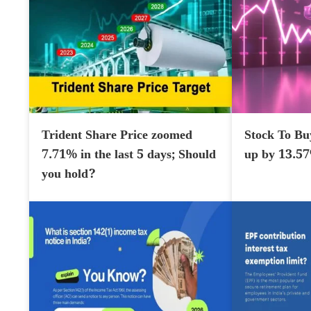
Trident Share Price zoomed
Stock To Bu
7.71% in the last 5 days; Should
up by 13.5
you hold?