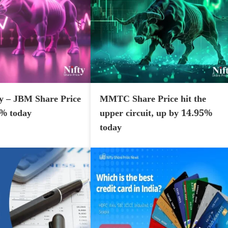
y – JBM Share Price
MMTC Share Price hit the
7% today
upper circuit, up by 14.95%
today