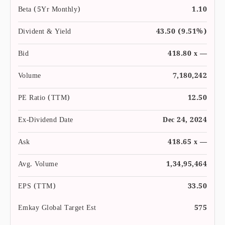
Beta (5Yr Monthly)
1.10
Divident & Yield
43.50 (9.51%)
Bid
418.80 x —
Volume
7,180,242
PE Ratio (TTM)
12.50
Ex-Dividend Date
Dec 24, 2024
Ask
418.65 x —
Avg. Volume
1,34,95,464
EPS (TTM)
33.50
Emkay Global Target Est
575