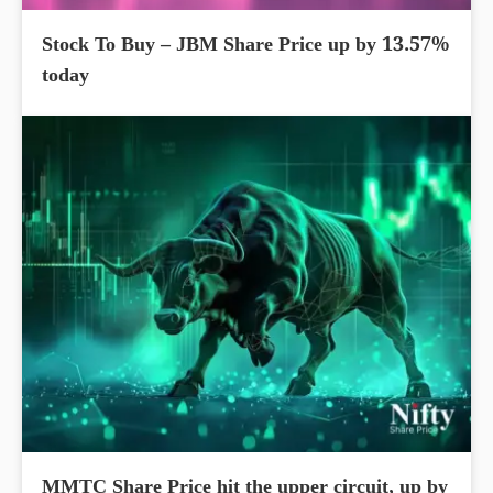
Stock To Buy – JBM Share Price up by 13.57%
today
MMTC Share Price hit the upper circuit, up by