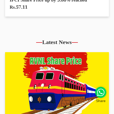
IFCI Share Price up by 5.86% reached
Rs.57.11
Latest News
Share