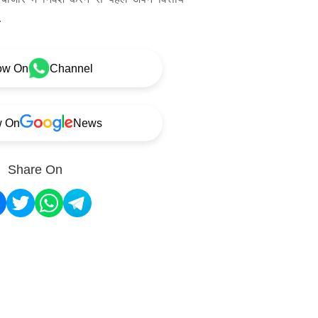
.
ow On
Channel
w On
News
Share On