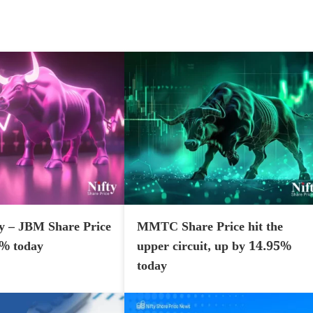
y – JBM Share Price
MMTC Share Price hit the
7% today
upper circuit, up by 14.95%
today