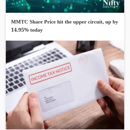
MMTC Share Price hit the upper circuit, up by
14.95% today