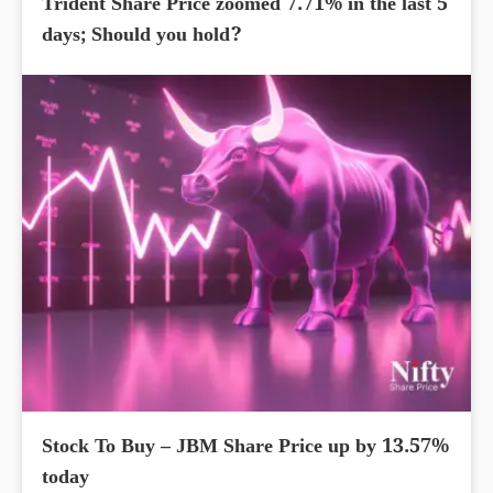
Trident Share Price zoomed 7.71% in the last 5
days; Should you hold?
Stock To Buy – JBM Share Price up by 13.57%
today