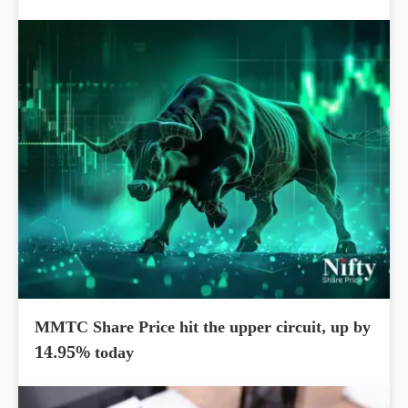
MMTC Share Price hit the upper circuit, up by
14.95% today