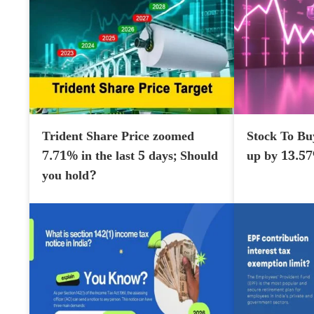
Trident Share Price zoomed
Stock To Bu
7.71% in the last 5 days; Should
up by 13.5
you hold?