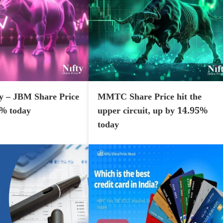
y – JBM Share Price
MMTC Share Price hit the
7% today
upper circuit, up by 14.95%
today