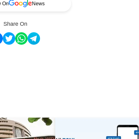
w On
News
Share On