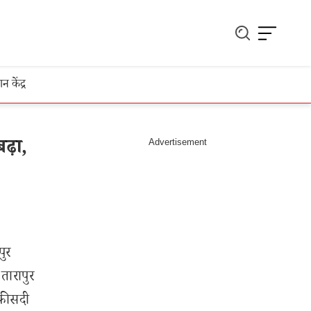
ञान केंद्र
ढ़ा,
पुर
 तारापुर
0 फीसदी