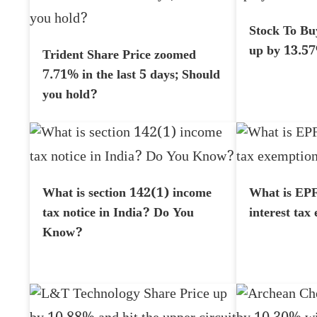
Stock To Bu
up by 13.5
Trident Share Price zoomed
7.71% in the last 5 days; Should
you hold?
What is section 142(1) income
What is EPF
tax notice in India? Do You
interest tax
Know?