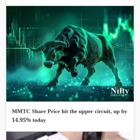
MMTC Share Price hit the upper circuit, up by
14.95% today