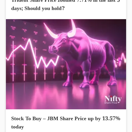
Trident Share Price zoomed 7.71% in the last 5
days; Should you hold?
Stock To Buy – JBM Share Price up by 13.57%
today