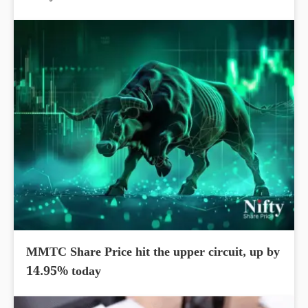
MMTC Share Price hit the upper circuit, up by
14.95% today