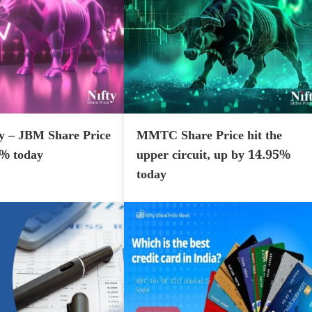
y – JBM Share Price
MMTC Share Price hit the
7% today
upper circuit, up by 14.95%
today