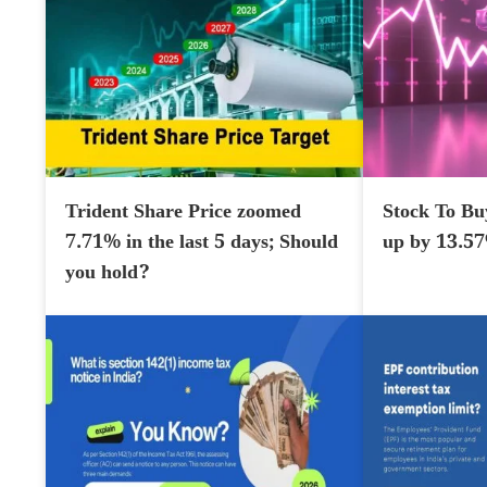
Trident Share Price zoomed
Stock To Bu
7.71% in the last 5 days; Should
up by 13.5
you hold?