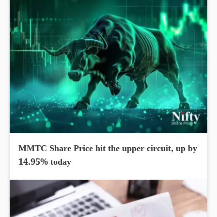
MMTC Share Price hit the upper circuit, up by
14.95% today