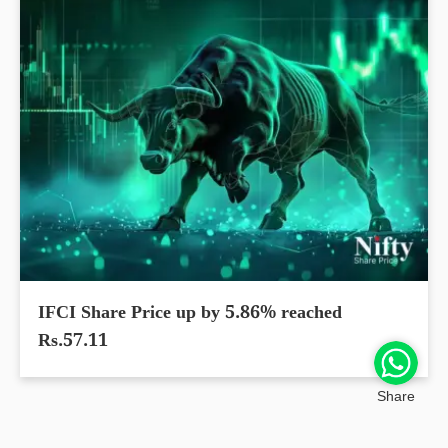
IFCI Share Price up by 5.86% reached
Rs.57.11
Share