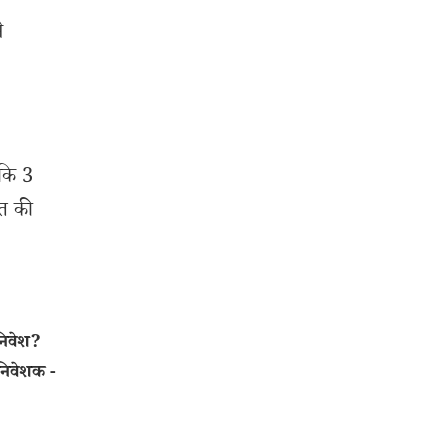
े
बकि 3
शत की
निवेश?
निवेशक -