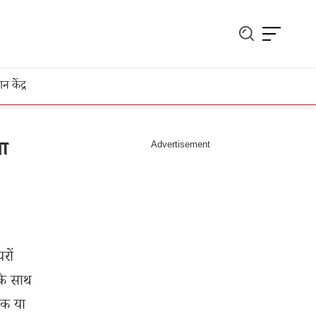
ञान केंद्र
गा
रों
के साथ
ंक या