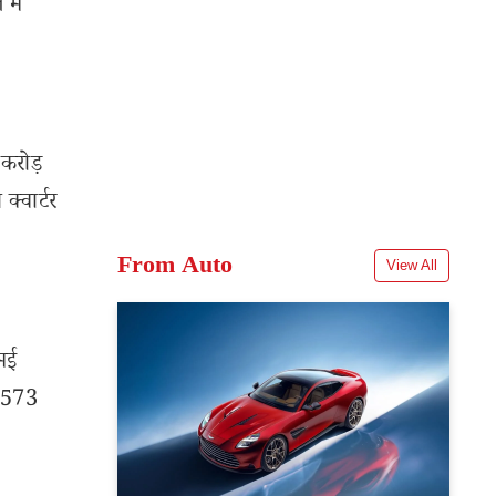
में
 करोड़
क्वार्टर
From Auto
View All
 मई
म 573