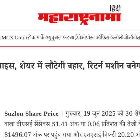
e
MCX Gold
स्टॉक मार्केट
म्युचुअल फंड
आईपीओ
पोस्ट ऑफिस
टेक्नोलॉजी
ऑटो
ज्
ाइस, शेयर में लौटेगी बहार, रिटर्न मशीन बने
Suzlon Share Price
| गुरुवार, 19 जून 2025 को 30 शेय
वाला बीएसई सेंसेक्स 51.41 अंक या 0.06 प्रतिशत की तेजी 
81496.07 अंक पर पहुंच गया और एनएसई निफ्टी 20.20 अ