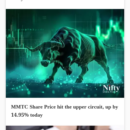
MMTC Share Price hit the upper circuit, up by
14.95% today