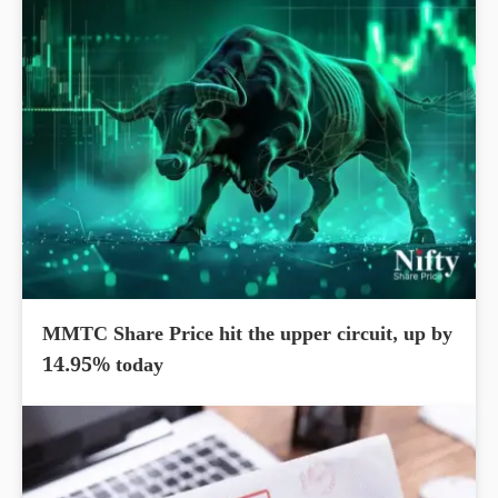
MMTC Share Price hit the upper circuit, up by
14.95% today