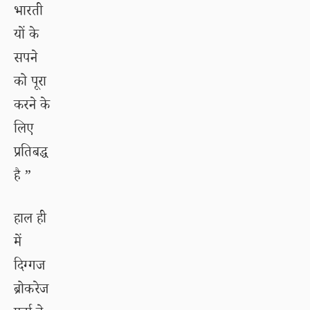
भारती
यों के
सपने
को पूरा
करने के
लिए
प्रतिबद्ध
है ”
हाल ही
में
दिग्गज
ब्रोकरेज