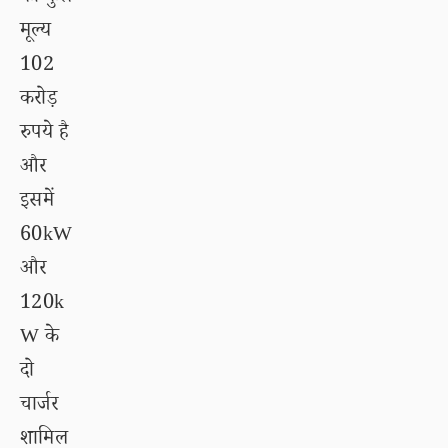
मूल्य
102
करोड़
रुपये है
और
इसमें
60kW
और
120k
W के
दो
चार्जर
शामिल