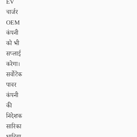
EV
चार्जर
OEM
कंपनी
को भी
सप्लाई
करेगा।
सर्वोटेक
पावर
कंपनी
की
निदेशक
सारिका