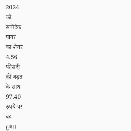
2024
को
सर्वोटेक
पावर
का शेयर
4.56
फीसदी
की बढ़त
के साथ
97.40
रुपये पर
बंद
हुआ।