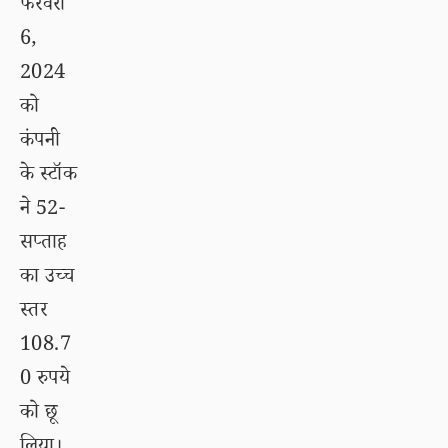
फरवरी
6,
2024
को
कंपनी
के स्टॉक
ने 52-
सप्ताह
का उच्च
स्तर
108.7
0 रुपये
को छू