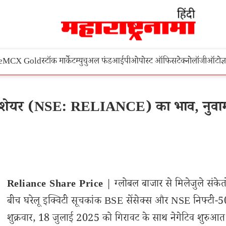
e
MCX Gold
स्टॉक मार्केट
म्युचुअल फंड
आईपीओ
पोस्ट ऑफिस
टेक्नोलॉजी
ऑटो
ज्
गा शेयर (NSE: RELIANCE) का भाव, नुवा
Reliance Share Price
| ग्लोबल बाजार से मिलेजुले संकेतो
बीच घरेलू इक्विटी सूचकांक BSE सेंसेक्स और NSE निफ्टी-50
शुक्रवार, 18 जुलाई 2025 को गिरावट के साथ नेगेटिव शुरुआत