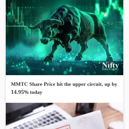
MMTC Share Price hit the upper circuit, up by
14.95% today