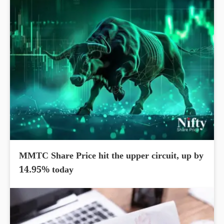
MMTC Share Price hit the upper circuit, up by
14.95% today