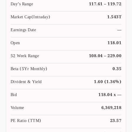
Day’s Range
117.61 – 119.72
Market Cap(Intraday)
1.543T
Earnings Date
—
Open
118.01
52 Week Range
108.04 – 229.00
Beta (5Yr Monthly)
0.35
Divident & Yield
1.60 (1.36%)
Bid
118.04 x —
Volume
6,349,218
PE Ratio (TTM)
23.57