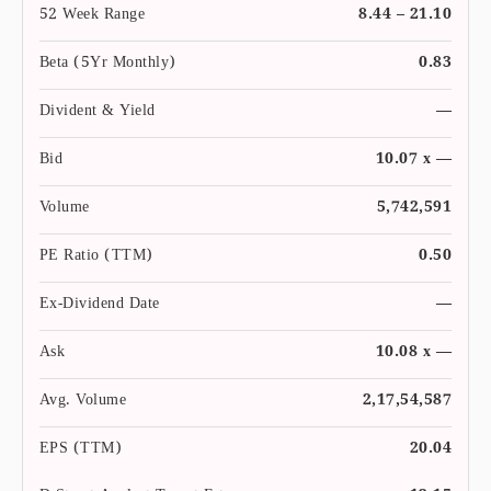
52 Week Range
8.44 – 21.10
Beta (5Yr Monthly)
0.83
Divident & Yield
—
Bid
10.07 x —
Volume
5,742,591
PE Ratio (TTM)
0.50
Ex-Dividend Date
—
Ask
10.08 x —
Avg. Volume
2,17,54,587
EPS (TTM)
20.04