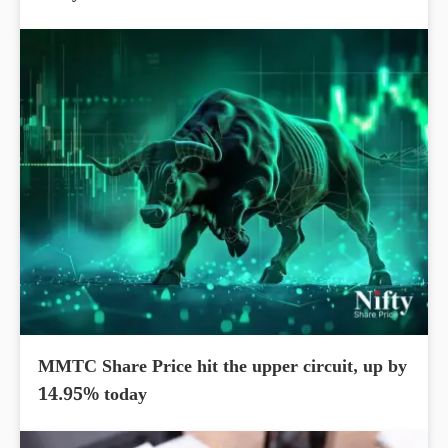
MMTC Share Price hit the upper circuit, up by
14.95% today