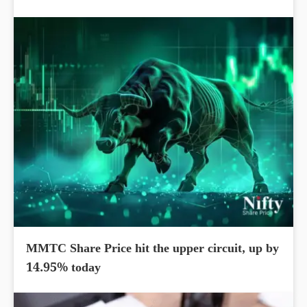
MMTC Share Price hit the upper circuit, up by
14.95% today