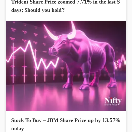
Trident Share Price zoomed 7.71% in the last 5
days; Should you hold?
Stock To Buy – JBM Share Price up by 13.57%
today