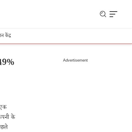
ञान केंद्र
 449%
 एक
ंपनी के
िछले