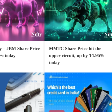
y – JBM Share Price
MMTC Share Price hit the
7% today
upper circuit, up by 14.95%
today