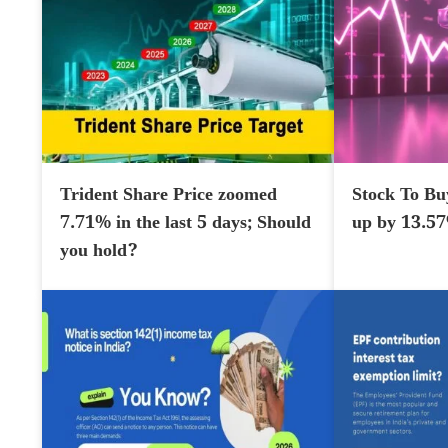
Trident Share Price zoomed
Stock To Bu
7.71% in the last 5 days; Should
up by 13.5
you hold?