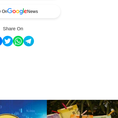
w On
News
Share On