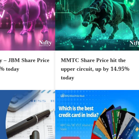
y – JBM Share Price
MMTC Share Price hit the
7% today
upper circuit, up by 14.95%
today