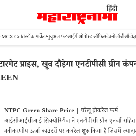
e
MCX Gold
स्टॉक मार्केट
म्युचुअल फंड
आईपीओ
पोस्ट ऑफिस
टेक्नोलॉजी
ऑटो
ज्
ेट प्राइस, खूब दौड़ेगा एनटीपीसी ग्रीन कंप
GREEN
NTPC Green Share Price
| घरेलू ब्रोकरेज फर्म
आईसीआईसीआई सिक्योरिटीज ने एनटीपीसी ग्रीन एनर्जी सहित
नवीकरणीय ऊर्जा काउंटरों पर कवरेज शुरू किया है जिसमें ज्याद