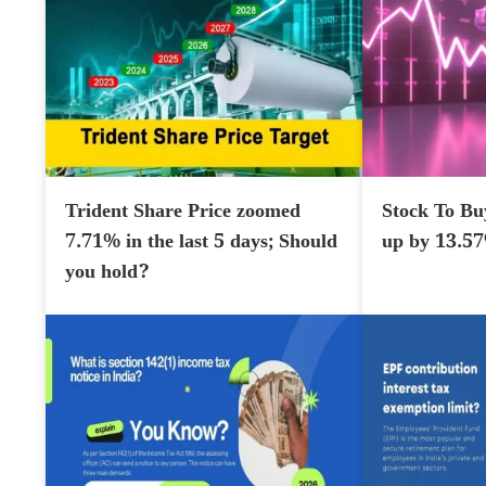
Trident Share Price zoomed
Stock To Bu
7.71% in the last 5 days; Should
up by 13.5
you hold?