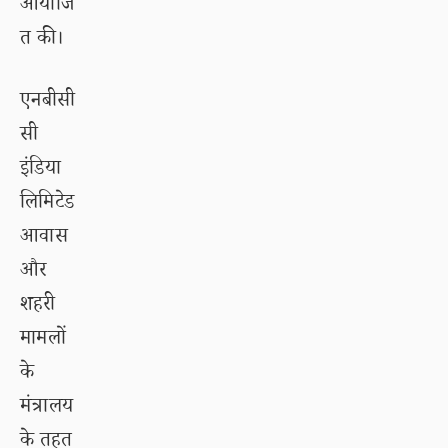
आयोजि
त की।
एनबीसी
सी
इंडिया
लिमिटेड
आवास
और
शहरी
मामलों
के
मंत्रालय
के तहत