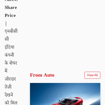
NBCC
Share
Price
|
एनबीसी
सी
इंडिया
कंपनी
के शेयर
में
From Auto
View All
जोरदार
तेजी
देखने
को मिल