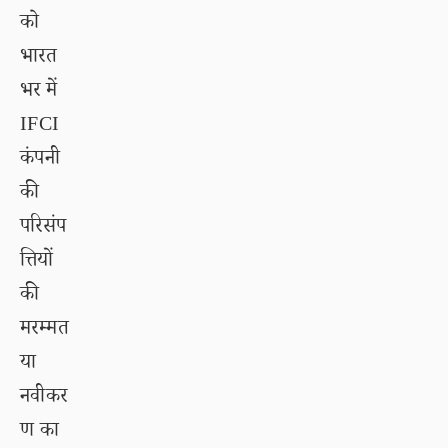
को
भारत
भर में
IFCI
कंपनी
की
परिसंप
त्तियों
की
मरम्मत
या
नवीकर
ण का