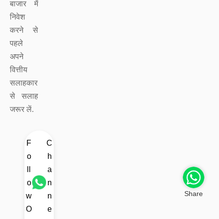
बाजार में
निवेश
करने से
पहले
अपने
वित्तीय
सलाहकार
से सलाह
जरूर लें.
F
C
o
h
ll
a
o
n
Share
w
n
O
e