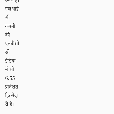
रुपये है।
एलआई
सी
कंपनी
की
एनबीसी
सी
इंडिया
में भी
6.55
प्रतिशत
हिस्सेदा
री है।