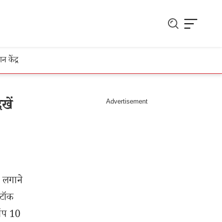
ञान केंद्र
खें
ा लगाने
्टॉक
टॉप 10