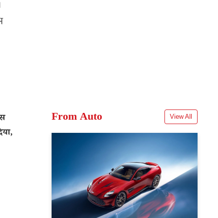
।
म
From Auto
्स
View All
िया,