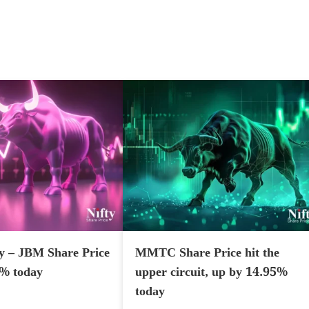
y – JBM Share Price
MMTC Share Price hit the
7% today
upper circuit, up by 14.95%
today