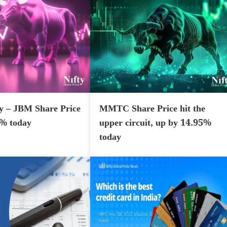
y – JBM Share Price
MMTC Share Price hit the
7% today
upper circuit, up by 14.95%
today