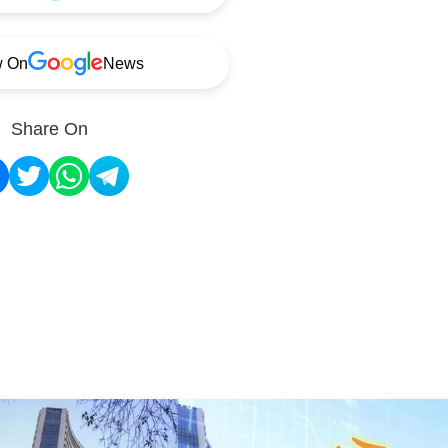
w On
News
Share On