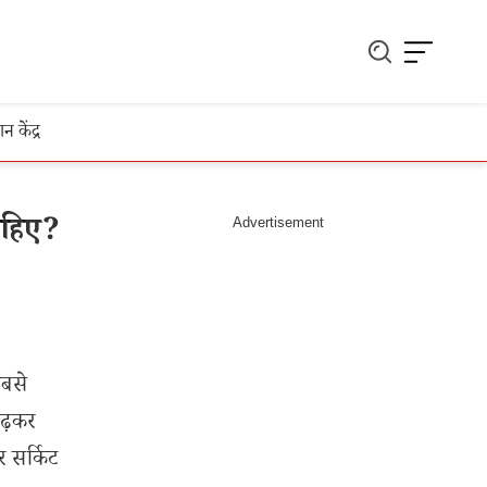
ञान केंद्र
ाहिए?
सबसे
चढ़कर
र सर्किट