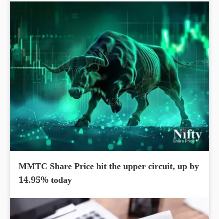
MMTC Share Price hit the upper circuit, up by
14.95% today