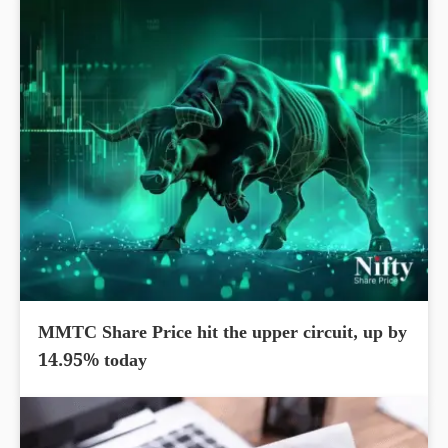
MMTC Share Price hit the upper circuit, up by
14.95% today