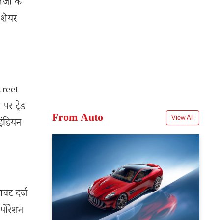
तेजी के
 शेयर
treet
र ट्रेड
From Auto
View All
इंडियन
ावट दर्ज
्पोरेशन