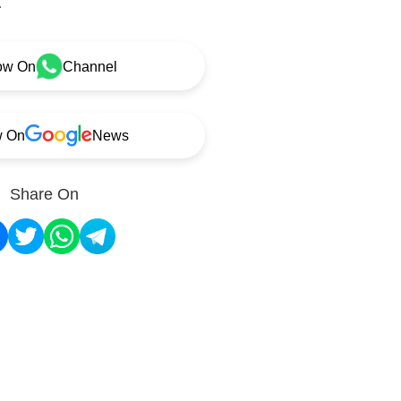
.
ow On
Channel
w On
News
Share On