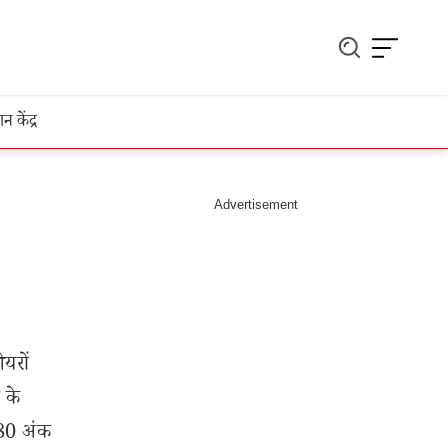
ञान केंद्र
यरों
 के
80 अंक