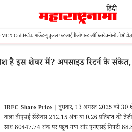
e
MCX Gold
स्टॉक मार्केट
म्युचुअल फंड
आईपीओ
पोस्ट ऑफिस
टेक्नोलॉजी
ऑटो
ज्
है इस शेयर में? अपसाइड रिटर्न के संकेत,
M
IRFC Share Price
| बुधवार, 13 अगस्त 2025 को 30 शे
वाला बीएसई सेंसेक्स 212.15 अंक या 0.26 प्रतिशत की तेजी
साथ 80447.74 अंक पर पहुंच गया और एनएसई निफ्टी 88.