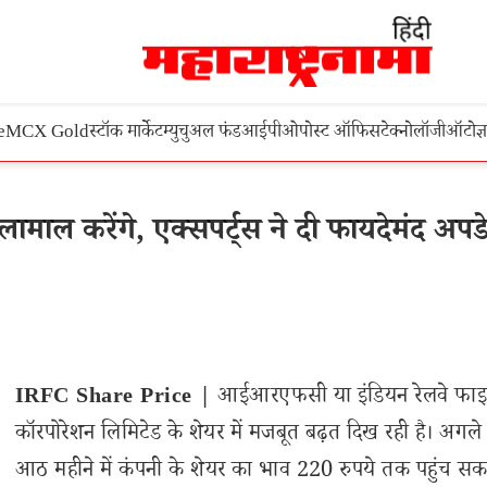
e
MCX Gold
स्टॉक मार्केट
म्युचुअल फंड
आईपीओ
पोस्ट ऑफिस
टेक्नोलॉजी
ऑटो
ज्
ल करेंगे, एक्सपर्ट्स ने दी फायदेमंद अपड
IRFC Share Price |
आईआरएफसी या इंडियन रेलवे फाइन
कॉरपोरेशन लिमिटेड के शेयर में मजबूत बढ़त दिख रही है। अगले
आठ महीने में कंपनी के शेयर का भाव 220 रुपये तक पहुंच सक