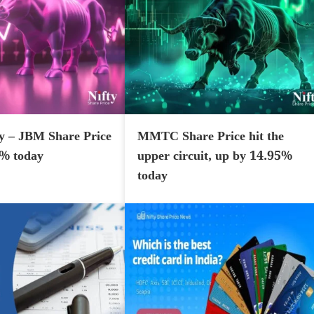
y – JBM Share Price
MMTC Share Price hit the
7% today
upper circuit, up by 14.95%
today