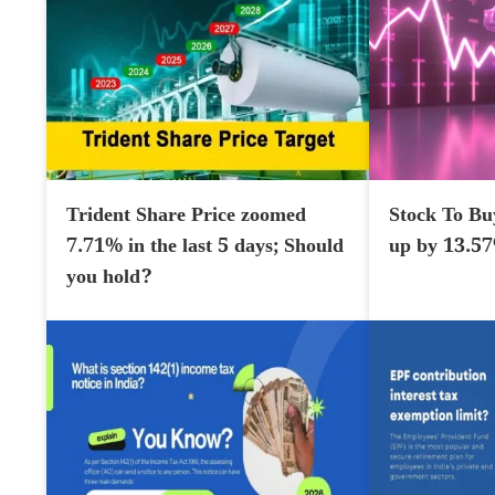
Trident Share Price zoomed
Stock To Bu
7.71% in the last 5 days; Should
up by 13.5
you hold?