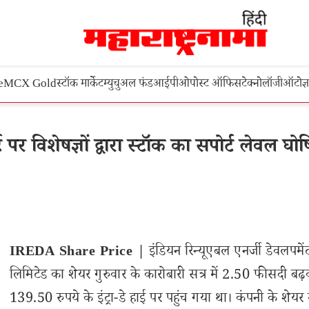
e
MCX Gold
स्टॉक मार्केट
म्युचुअल फंड
आईपीओ
पोस्ट ऑफिस
टेक्नोलॉजी
ऑटो
ज्
विशेषज्ञों द्वारा स्टॉक का सपोर्ट लेवल घोष
IREDA Share Price |
इंडियन रिन्यूएबल एनर्जी डेवलपमें
लिमिटेड का शेयर गुरुवार के कारोबारी सत्र में 2.50 फीसदी बढ
139.50 रुपये के इंट्रा-डे हाई पर पहुंच गया था। कंपनी के शेयर म