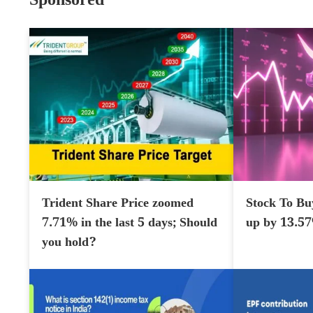
Sponsored
Trident Share Price zoomed
Stock To Bu
7.71% in the last 5 days; Should
up by 13.5
you hold?