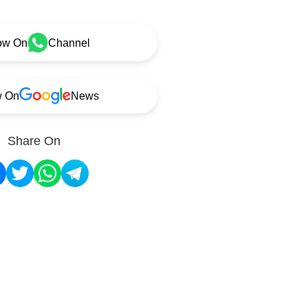
ow On
Channel
w On
News
Share On