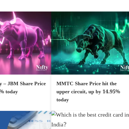
y – JBM Share Price
MMTC Share Price hit the
7% today
upper circuit, up by 14.95%
today