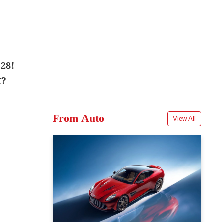
 28!
र?
From Auto
View All