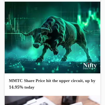
MMTC Share Price hit the upper circuit, up by
14.95% today