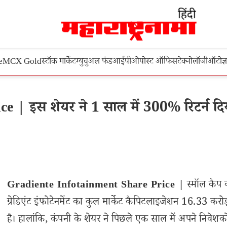
e
MCX Gold
स्टॉक मार्केट
म्युचुअल फंड
आईपीओ
पोस्ट ऑफिस
टेक्नोलॉजी
ऑटो
ज्
 | इस शेयर ने 1 साल में 300% रिटर्न दि
Gradiente Infotainment Share Price |
स्मॉल कैप 
ग्रेडिएंट इंफोटेनमेंट का कुल मार्केट कैपिटलाइजेशन 16.33 करोड
है। हालांकि, कंपनी के शेयर ने पिछले एक साल में अपने निवेशको