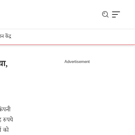
ञान केंद्र
या,
कंपनी
़ रुपये
ं को