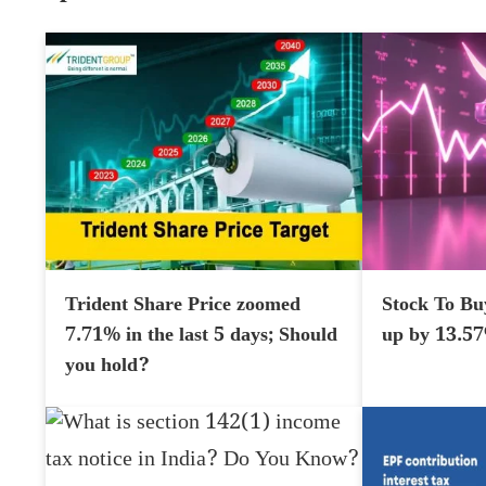
Trident Share Price zoomed
Stock To Bu
7.71% in the last 5 days; Should
up by 13.5
you hold?