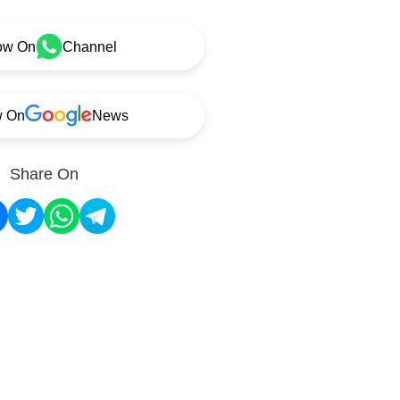
ow On
Channel
w On
News
Share On