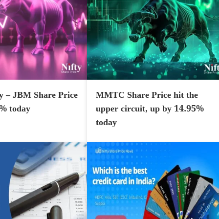
y – JBM Share Price
MMTC Share Price hit the
7% today
upper circuit, up by 14.95%
today