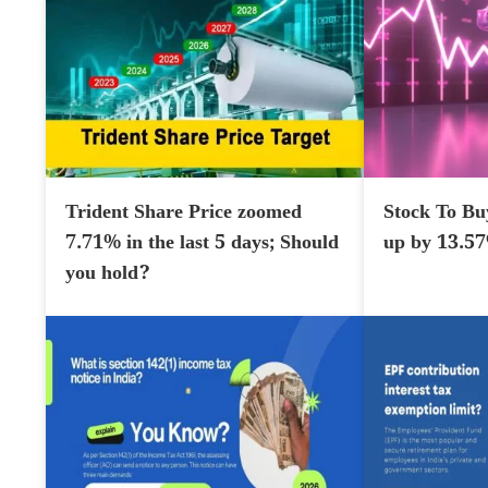
Trident Share Price zoomed
Stock To Bu
7.71% in the last 5 days; Should
up by 13.5
you hold?