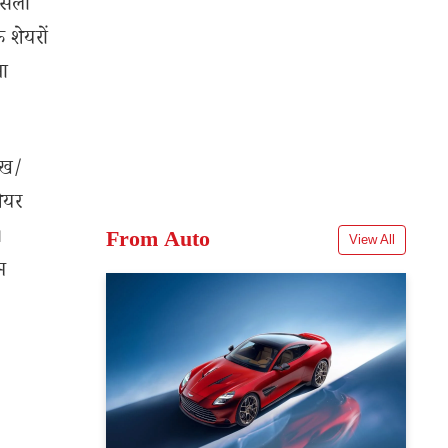
ैसला
 शेयरों
ना
ेख/
शेयर
।
From Auto
View All
म