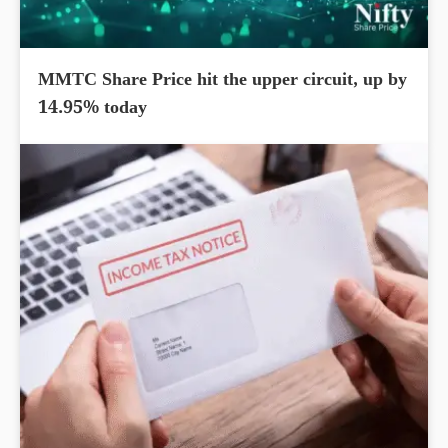
MMTC Share Price hit the upper circuit, up by
14.95% today