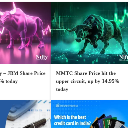
y – JBM Share Price
MMTC Share Price hit the
7% today
upper circuit, up by 14.95%
today