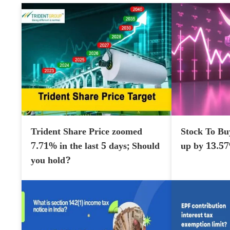
Trident Share Price zoomed
Stock To Bu
7.71% in the last 5 days; Should
up by 13.5
you hold?