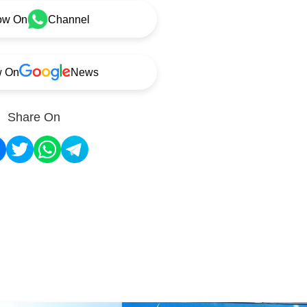
ow On
Channel
w On
News
Share On