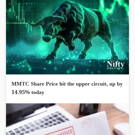
MMTC Share Price hit the upper circuit, up by
14.95% today