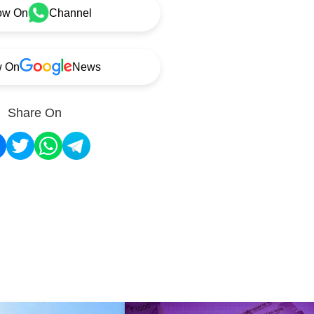
ow On
Channel
w On
News
Share On