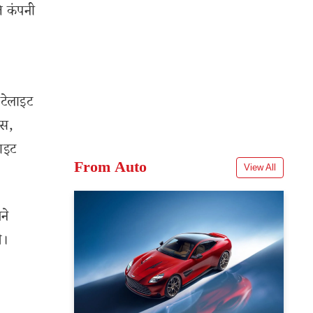
ि कंपनी
ैटेलाइट
ंस,
नाइट
From Auto
View All
ने
े।