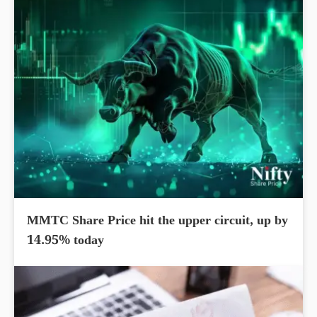
MMTC Share Price hit the upper circuit, up by
14.95% today